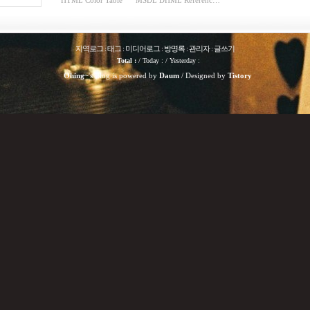
HTML Color Table
MSDL DHML Referenc…
지역로그
:
태그
:
미디어로그
:
방명록
:
관리자
:
글쓰기
Total :
/
Today : / Yesterday :
Ohing~
's Blog is powered by
Daum
/ Designed by
Tistory