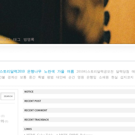
역로그
태그
방명록
스토리달력2010
은행나무
노란색
가을
여름
2010티스토리달력공모전
달력당첨
매
간불
경계선
보통
중간
특별
평범
대인배
순간
영원
은행잎
소쇄원
현실
섭지코지
공지사항
최근에 올라온 글
최근에 달린 댓글
무
(0)
할까
(0)
최근에 받은 트랙백
링크