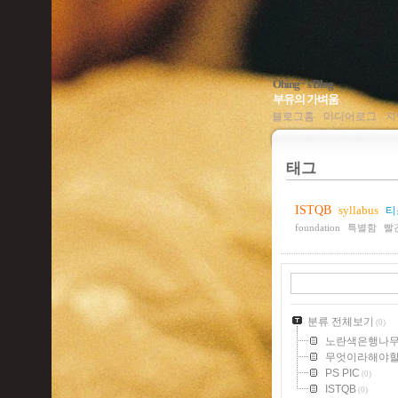
Ohing~'s Blog
부유의 가벼움
블로그홈
미디어로그
지
태그
ISTQB
syllabus
티
foundation
특별함
빨
분류 전체보기
(0)
노란색은행나
무엇이라해야
PS PIC
(0)
ISTQB
(0)