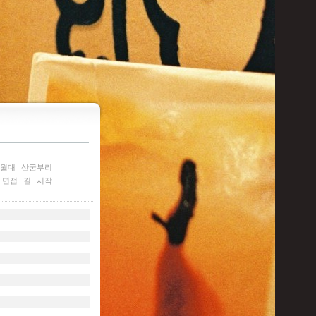
월대
산굼부리
면접
길
시작